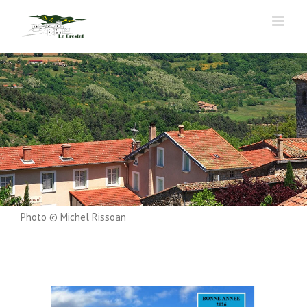
Passer
au
contenu
Photo © Michel Rissoan