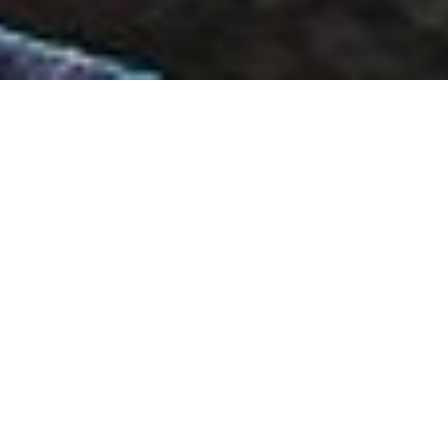
Les randonnées
Le Pays de Lamastre et ses environs offrent un terrain de
jeu idéal pour les amateurs de randonnée, entre vallées,
forêts, panoramas et sentiers de caractère. De nombreux
itinéraires balisés permettent de découvrir la richesse
naturelle et patrimoniale du territoire, quel que soit le
niveau de pratique.
Pour préparer vos sorties et découvrir l’ensemble des
circuits disponibles, retrouvez toutes les informations