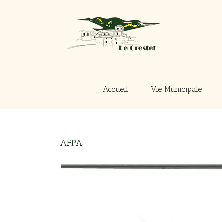
Passer
au
contenu
Accueil
Vie Municipale
AFPA
Voir
l'image
agrandie