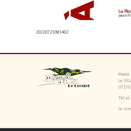
20220723083402
Mairie
Le Vil
07270 
Tel et
le-cr