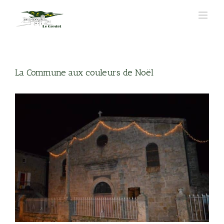
Passer
au
contenu
La Commune aux couleurs de Noël
Voir
l'image
agrandie