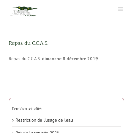
Passer
au
contenu
Repas du C.C.A.S.
Repas du C.C.A.S.
dimanche 8 décembre 2019
.
Dernières actualités
Restriction de l’usage de l’eau
Pot de la rentrée 2026